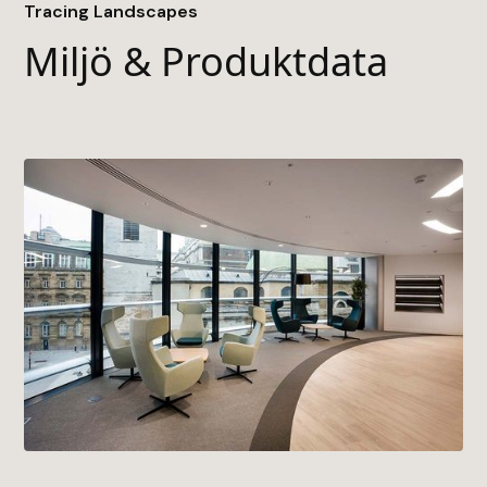
• Baksida
Tracing Landscapes
• TractionBack 2.0
Miljö & Produktdata
• Byggvarubedömningen
• EPD (Environmental Product Declaration)