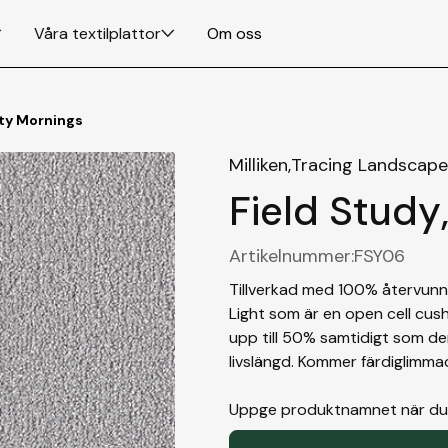
Våra textilplattor
Om oss
ty Mornings
Milliken,
Tracing Landscape
Field Study
Artikelnummer:
FSY06
Tillverkad med 100% återvun
Light som är en open cell cus
upp till 50% samtidigt som d
livslängd. Kommer färdiglimma
Uppge produktnamnet när du gö