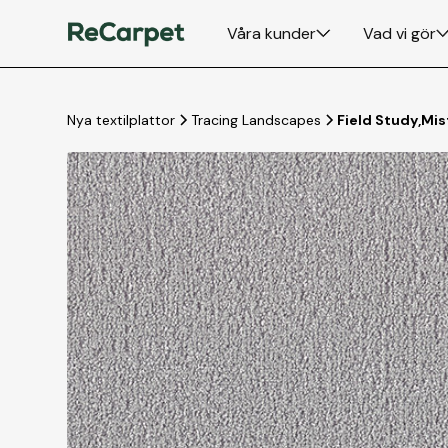
Våra kunder
Vad vi gör
Nya textilplattor
Tracing Landscapes
Field Study
,
Mis