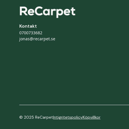
Kontakt
0700733682
jonas@recarpet.se
© 2025 ReCarpet
Intigritetspolicy
Köpvillkor