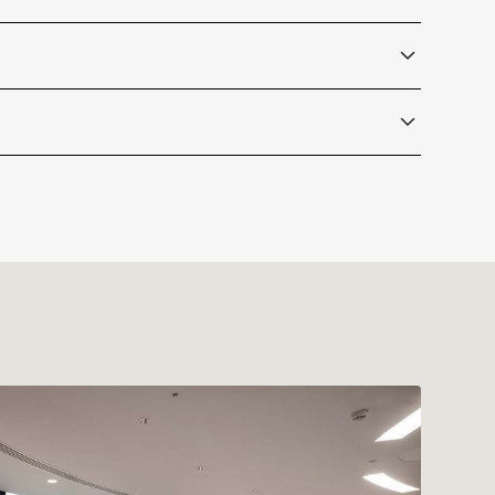
dscapes
Field Study
FSY06
Misty Mornings
inklusive
t Declaration)