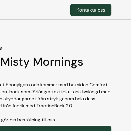
Kontakta oss
s
,
Misty Mornings
net Econylgarn och kommer med baksidan Comfort
hion-back som förlänger textilplattans livslängd med
en skyddar garnet från stryk genom hela dess
d från fabrik med TractionBack 2.0.
r din beställning till oss.