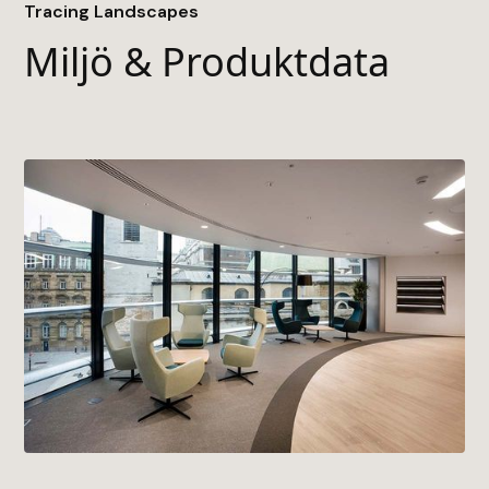
• Baksida
Tracing Landscapes
• TractionBack 2.0
Miljö & Produktdata
• Byggvarubedömningen
• EPD (Environmental Product Declaration)