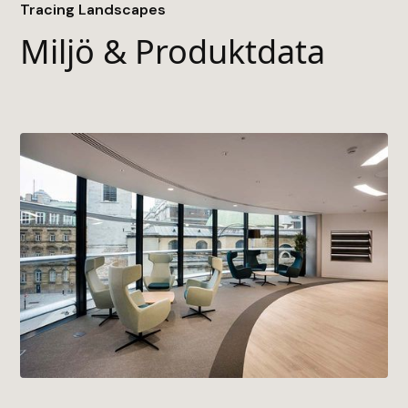
• Baksida
Tracing Landscapes
• TractionBack 2.0
Miljö & Produktdata
• Byggvarubedömningen
• EPD (Environmental Product Declaration)