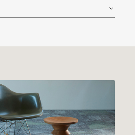
 Concrete Retold
Urban Vista
URV05-172-180
ionBack
t Declaration)