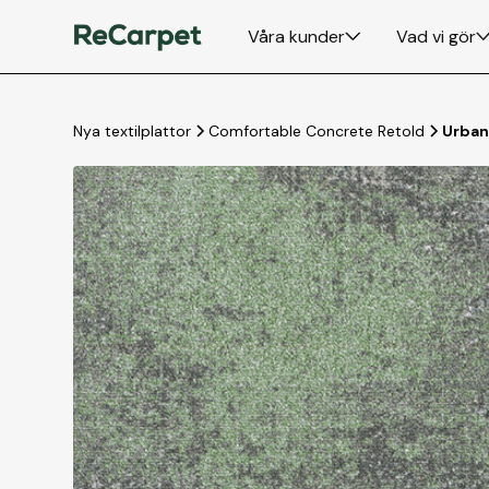
Våra kunder
Vad vi gör
Nya textilplattor
Comfortable Concrete Retold
Urban