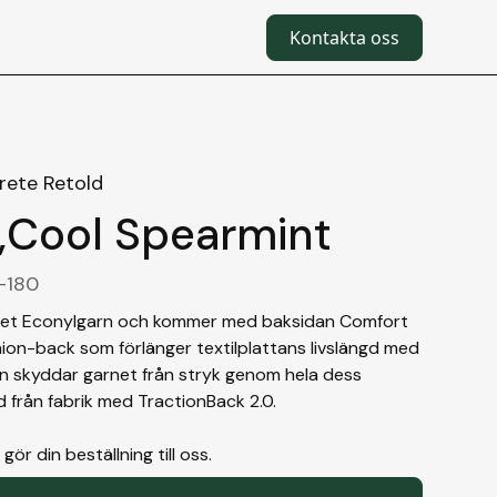
Kontakta oss
rete Retold
,
Cool Spearmint
-180
net Econylgarn och kommer med baksidan Comfort
hion-back som förlänger textilplattans livslängd med
en skyddar garnet från stryk genom hela dess
d från fabrik med TractionBack 2.0.
r din beställning till oss.