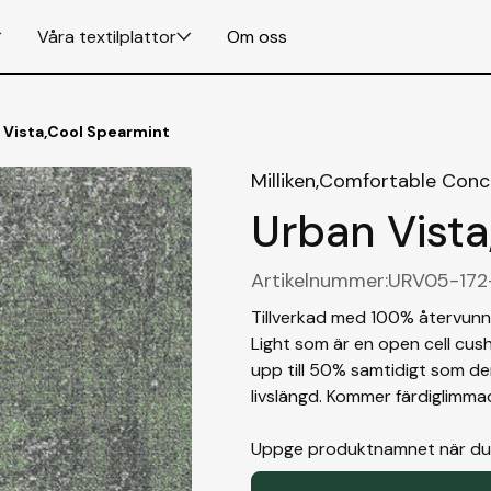
Våra textilplattor
Om oss
 Vista
,
Cool Spearmint
Milliken,
Comfortable Conc
Urban Vista
Artikelnummer:
URV05-172
Tillverkad med 100% återvun
Light som är en open cell cus
upp till 50% samtidigt som d
livslängd. Kommer färdiglimma
Uppge produktnamnet när du gö