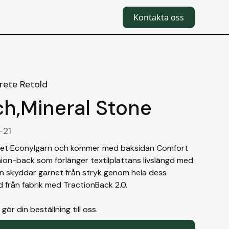
Kontakta oss
rete Retold
ch
,
Mineral Stone
-21
net Econylgarn och kommer med baksidan Comfort
hion-back som förlänger textilplattans livslängd med
en skyddar garnet från stryk genom hela dess
d från fabrik med TractionBack 2.0.
r din beställning till oss.