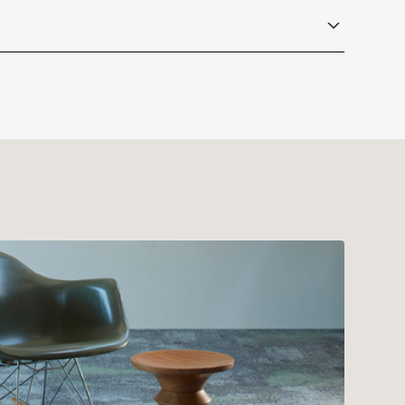
 Concrete Retold
Urban Sketch
URS217-05-21
nBack
t Declaration)