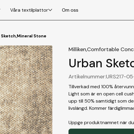
Våra textilplattor
Om oss
 Sketch
,
Mineral Stone
Milliken,
Comfortable Conc
Urban Sket
Artikelnummer:
URS217-05
Tillverkad med 100% återvun
Light som är en open cell cus
upp till 50% samtidigt som d
livslängd. Kommer färdiglimma
Uppge produktnamnet när du gö