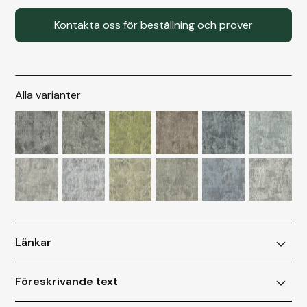
Kontakta oss för beställning och prover
Alla varianter
Länkar
• Broschyr
Föreskrivande text
• Datablad
• Montering